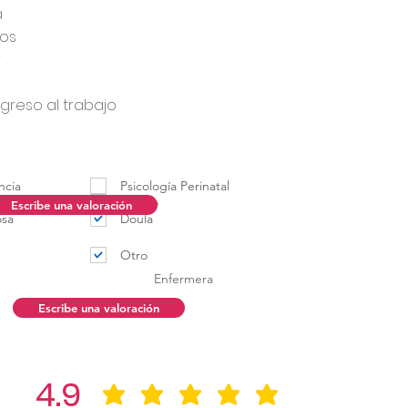
a
los
r
greso al trabajo
ncia
Psicología Perinatal
Porteo
Escribe una valoración
osa
Doula
Otro
Enfermera
Escribe una valoración
4.9