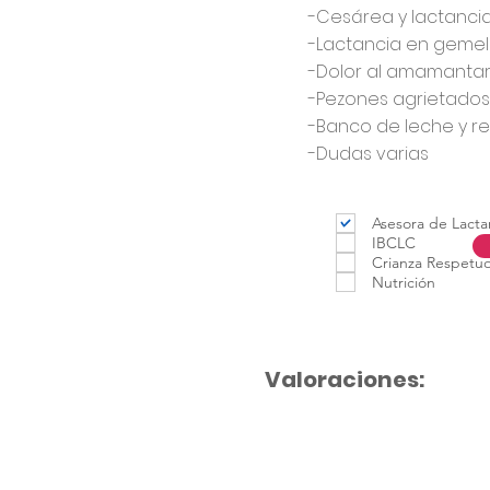
-Cesárea y lactanci
-Lactancia en geme
-Dolor al amamanta
-Pezones agrietados
-Banco de leche y re
-Dudas varias
Asesora de Lacta
IBCLC
Crianza Respetu
Nutrición
Valoraciones: