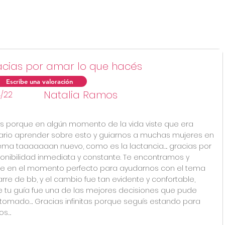
la calificación promedi
cias por amar lo que hacés
Escribe una valoración
ificación promedio es 5 de 5
Natalia Ramos
/22
s porque en algún momento de la vida viste que era
rio aprender sobre esto y guiarnos a muchas mujeres en
ema taaaaaaan nuevo, como es la lactancia….. gracias por
ponibilidad inmediata y constante. Te encontramos y
te en el momento perfecto para ayudarnos con el tema
rre de bb, y el cambio fue tan evidente y confortable,
 tu guía fue una de las mejores decisiones que pude
tomado…. Gracias infinitas porque seguís estando para
os….