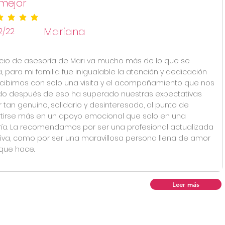
mejor
ificación promedio es 5 de 5
Mariana
2/22
vicio de asesoría de Mari va mucho más de lo que se
, para mi familia fue inigualable la atención y dedicación
cibimos con solo una visita y el acompañamiento que nos
o después de eso ha superado nuestras expectativas
r tan genuino, solidario y desinteresado, al punto de
tirse más en un apoyo emocional que solo en una
ía. La recomendamos por ser una profesional actualizada
tiva, como por ser una maravillosa persona llena de amor
 que hace.
Leer más