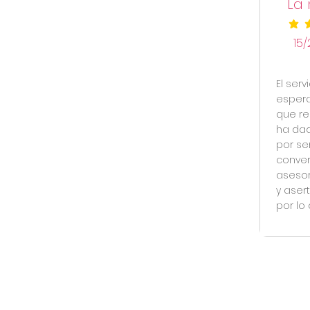
La 
la cal
15/
El ser
espera
que re
ha dad
por se
conver
asesor
y aser
por lo