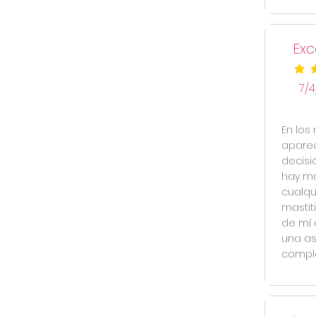
Exc
la cal
7/4
En los
aparec
decisi
hay mo
cualqu
mastit
de mí 
una as
comple