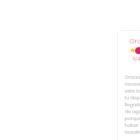
Gra
la cal
9/4
Gracia
necesa
este t
tu dis
llegas
de aga
porque
haber 
nosotr