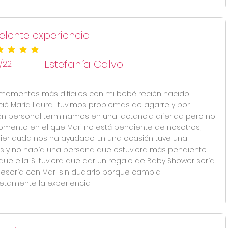
elente experiencia
ificación promedio es 5 de 5
Estefanía Calvo
/22
 momentos más difíciles con mi bebé recién nacido
ió María Laura… tuvimos problemas de agarre y por
ón personal terminamos en una lactancia diferida pero no
mento en el que Mari no está pendiente de nosotros,
ier duda nos ha ayudado. En una ocasión tuve una
is y no había una persona que estuviera más pendiente
que ella. Si tuviera que dar un regalo de Baby Shower sería
esoría con Mari sin dudarlo porque cambia
tamente la experiencia.