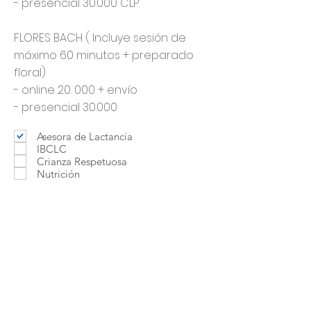
- presencial 30.000 CLP
FLORES BACH ( Incluye sesión de
máximo 60 minutos + preparado
floral)
- online 20. 000 + envío
- presencial 30.000
Asesora de Lactancia
IBCLC
Crianza Respetuosa
Nutrición
Psicología Perinatal
Porteo
Doula
Otro
Terapeuta Floral de Bach