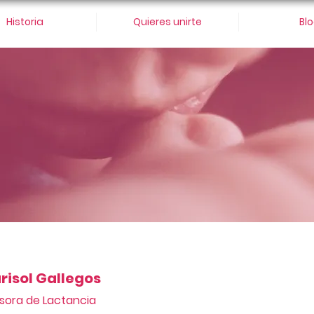
Historia
Quieres unirte
Bl
risol Gallegos
sora de Lactancia