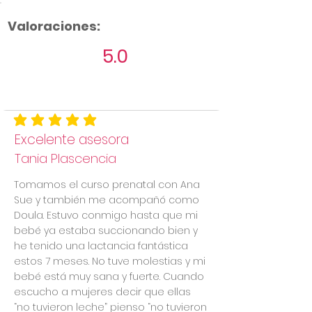
Valoraciones:
5.0
Aún no hay calificaciones
la calificación promedio es 5 de 5
Excelente asesora
Tania Plascencia
Tomamos el curso prenatal con Ana
Sue y también me acompañó como
Doula. Estuvo conmigo hasta que mi
bebé ya estaba succionando bien y
he tenido una lactancia fantástica
estos 7 meses. No tuve molestias y mi
bebé está muy sana y fuerte. Cuando
escucho a mujeres decir que ellas
“no tuvieron leche” pienso “no tuvieron