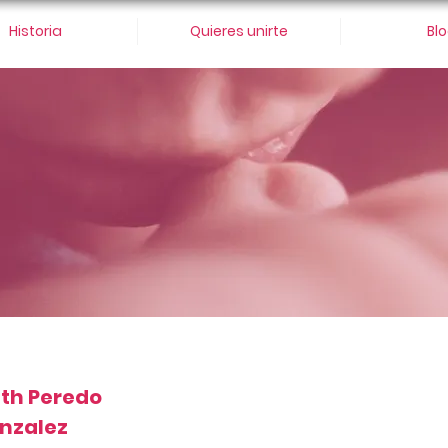
Historia
Quieres unirte
Bl
ith Peredo
nzalez