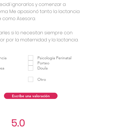
cidí ignorarlos y comenzar a
tema. Me apasionó tanto la lactancia
e como Asesora.
rles si lo necesitan siempre con
 por la maternidad y la lactancia.
ncia
Psicología Perinatal
Porteo
osa
Doula
Otro
Escribe una valoración
5.0