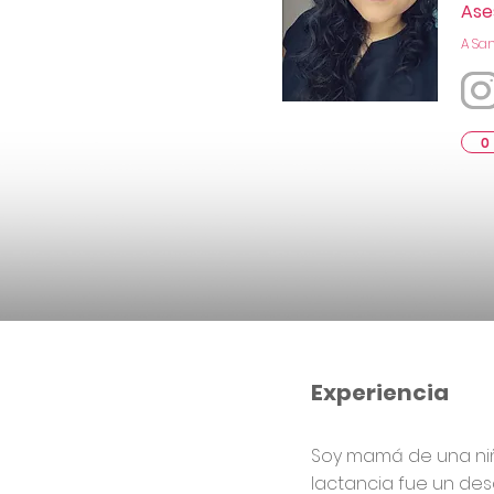
Ase
A San
0
Experiencia
Soy mamá de una niña
lactancia fue un des