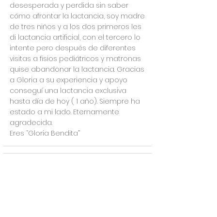
desesperada y perdida sin saber
cómo afrontar la lactancia, soy madre
de tres niños y a los dos primeros les
di lactancia artificial, con el tercero lo
intente pero después de diferentes
visitas a fisios pediátricos y matronas
quise abandonar la lactancia. Gracias
a Gloria a su experiencia y apoyo
conseguí una lactancia exclusiva
hasta día de hoy ( 1 año). Siempre ha
estado a mi lado. Eternamente
agradecida.
Eres “Gloria Bendita”
la calificación promedio es 5 de 5
Ayuda y apoyo, total confianza
en Gloria
Cristina M