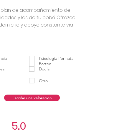
n plan de acompañamiento de
dades y las de tu bebé. Ofrezco
 domicilio y apoyo constante via
ncia
Psicología Perinatal
Porteo
osa
Doula
Otro
Escribe una valoración
5.0
Aún no hay calificacio