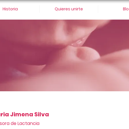
Historia
Quieres unirte
Bl
ria Jimena Silva
sora de Lactancia