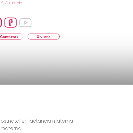
tá, Colombia
 Contactos
0 vistas
postnatal en lactancia materna.
a materna