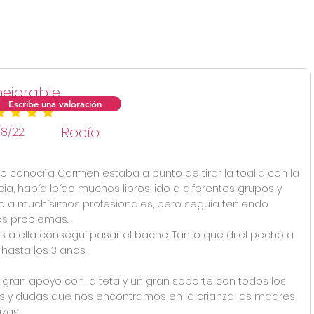
Aún no hay calificacio
ejorable
Escribe una valoración
ificación promedio es 5 de 5
Rocío
/8/22
 conocí a Carmen estaba a punto de tirar la toalla con la
cia, había leído muchos libros, ido a diferentes grupos y
do a muchísimos profesionales, pero seguía teniendo
s problemas.
s a ella conseguí pasar el bache. Tanto que di el pecho a
 hasta los 3 años.
 gran apoyo con la teta y un gran soporte con todos los
 y dudas que nos encontramos en la crianza las madres
zas.