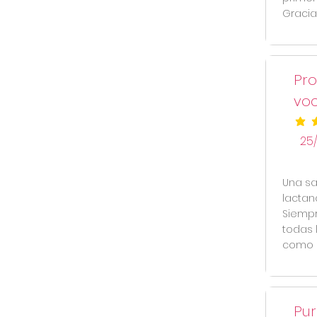
Gracia
Pro
vo
la cal
25
Una sa
lactan
Siempr
todas 
como m
Pur