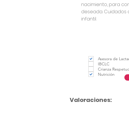
nacimiento, para con
deseada. Cuidados d
infantil.
Asesora de Lacta
IBCLC
Crianza Respetu
Nutrición
Valoraciones: