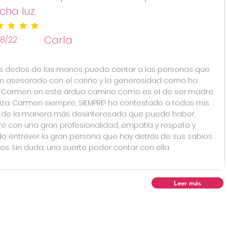
ha luz.
ificación promedio es 5 de 5
Carla
/8/22
s dedos de las manos puedo contar a las personas que
 asesorado con el cariño y la generosidad como ha
Carmen en este árduo camino como es el de ser madre
iza. Carmen siempre, SIEMPRE! ha contestado a todas mis
de la manera más desinteresada que puede haber,
e con una gran profesionalidad, empatía y respeto y
o entrever la gran persona que hay detrás de sus sabios
os. Sin duda, una suerte poder contar con ella.
Leer más