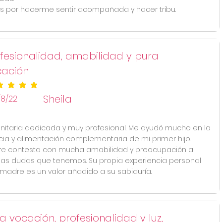
s por hacerme sentir acompañada y hacer tribu.
fesionalidad, amabilidad y pura
cación
ificación promedio es 5 de 5
Sheila
/8/22
nitaria dedicada y muy profesional. Me ayudó mucho en la
cia y alimentación complementaria de mi primer hijo.
e contesta con mucha amabilidad y preocupación a
las dudas que tenemos. Su propia experiencia personal
adre es un valor añadido a su sabiduría.
a vocación, profesionalidad y luz,