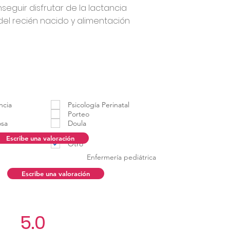
seguir disfrutar de la lactancia
el recién nacido y alimentación
ncia
Psicología Perinatal
Porteo
osa
Doula
Escribe una valoración
Otro
Enfermería pediátrica
Escribe una valoración
5.0