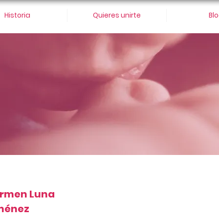
Historia
Quieres unirte
Bl
rmen Luna
ménez