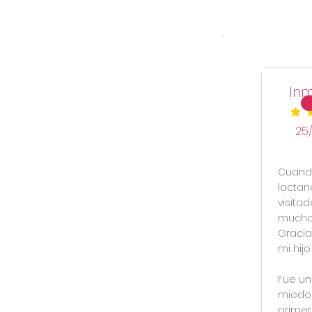
Inm
la cal
25
Cuando
lactan
visita
mucho
Gracia
mi hijo
Fue un
miedos
primeri