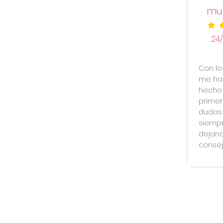
muc
la cal
24
Con lo
me han
hecho 
primer
dudas 
siempr
dejand
consej