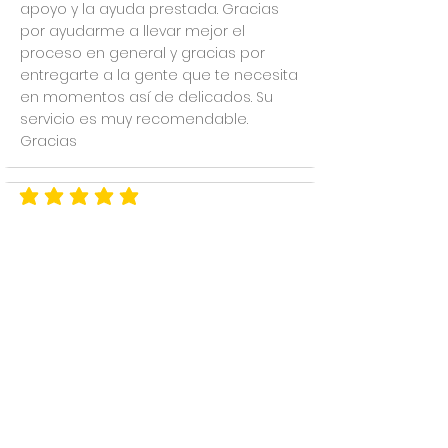
apoyo y la ayuda prestada. Gracias
por ayudarme a llevar mejor el
proceso en general y gracias por
entregarte a la gente que te necesita
en momentos así de delicados. Su
servicio es muy recomendable.
Gracias
la calificación promedio es 5 de 5
Frenillo submucoso
Ruth Dominguez
Con mi 2 bebé todo ha sido muy
distinto, desde la primera vez q se le
ofrecí el pecho noté que no era ni
parecido a cuando mi hijo mamaba,
me decían que era peqña y no tenía
fuerza. Lo mismo la pediatra, la
enfermera, la matrona… hasta que ya
desesperada encontré a Mimi y le