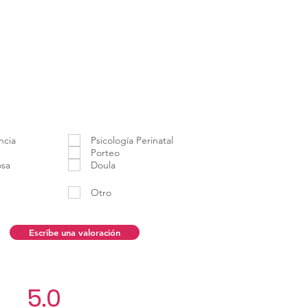
ncia
Psicología Perinatal
Porteo
osa
Doula
Otro
Escribe una valoración
5.0