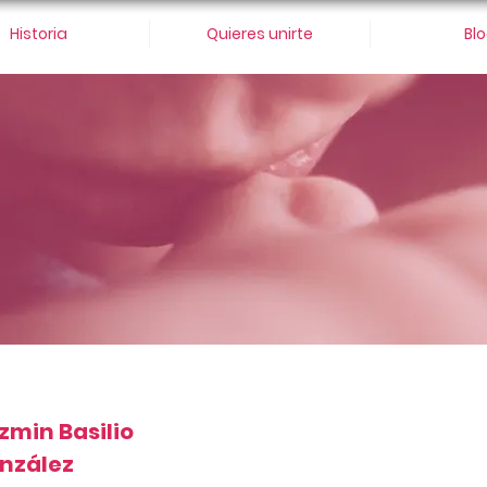
Historia
Quieres unirte
Bl
zmin Basilio
nzález