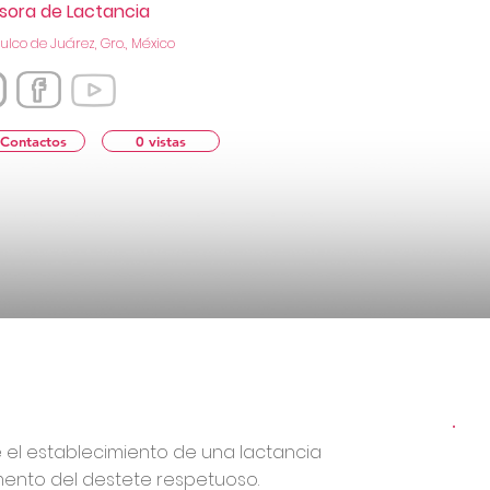
sora de Lactancia
lco de Juárez, Gro., México
 Contactos
0 vistas
l establecimiento de una lactancia
mento del destete respetuoso.