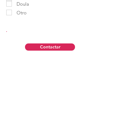
Doula
Otro
Contactar
Aviso Legal
Política de Privacidad
Contáctanos
Política de Cookies