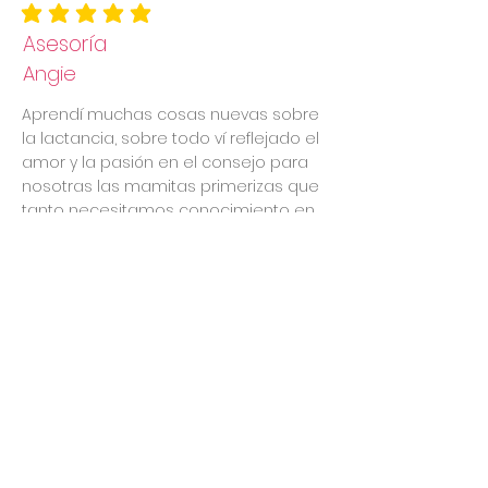
la calificación promedio es 5 de 5
Asesoría
Angie
Aprendí muchas cosas nuevas sobre
la lactancia, sobre todo ví reflejado el
amor y la pasión en el consejo para
nosotras las mamitas primerizas que
tanto necesitamos conocimiento en
esta nueva etapa.
la calificación promedio es 5 de 5
Conexión
Nathaly
Solicité el servicio de Ana María como
regalo para mi sobrino, su esposa y
su bebé, y no puedo estar más que
feliz y agradecida porque en palabras