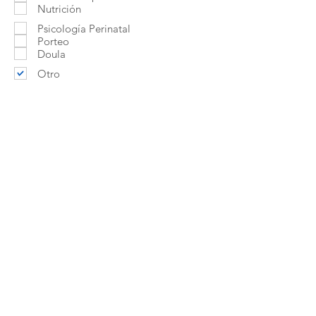
Nutrición
Psicología Perinatal
Porteo
Doula
Otro
Cuidados en el postparto
Aviso Legal
Política de Privacidad
Contáctanos
Política de Cookies
Todos los derechos reservados © 2022
Lactadvisor.