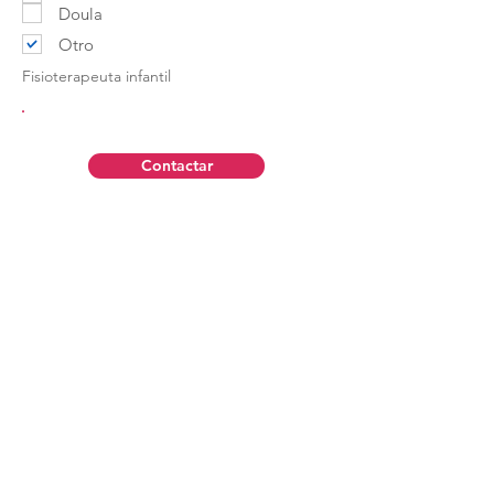
Doula
Otro
Fisioterapeuta infantil
Contactar
Aviso Legal
Política de Privacidad
Contáctanos
Política de Cookies