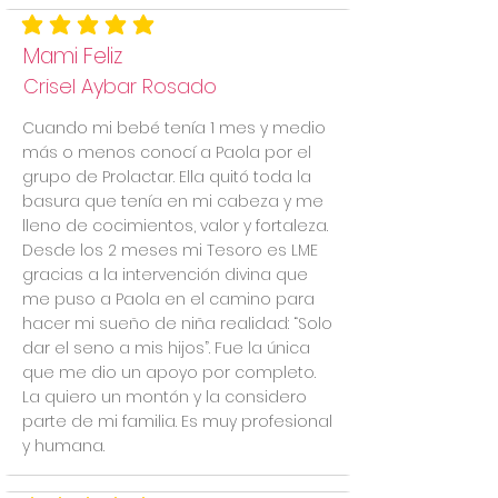
la calificación promedio es 5 de 5
Mami Feliz
Crisel Aybar Rosado
Cuando mi bebé tenía 1 mes y medio
más o menos conocí a Paola por el
grupo de Prolactar. Ella quitó toda la
basura que tenía en mi cabeza y me
lleno de cocimientos, valor y fortaleza.
Desde los 2 meses mi Tesoro es LME
gracias a la intervención divina que
me puso a Paola en el camino para
hacer mi sueño de niña realidad: “Solo
dar el seno a mis hijos”. Fue la única
que me dio un apoyo por completo.
La quiero un montón y la considero
parte de mi familia. Es muy profesional
y humana.