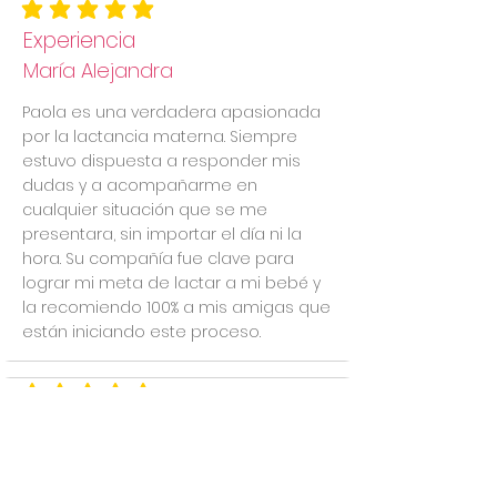
la calificación promedio es 5 de 5
Experiencia
María Alejandra
Paola es una verdadera apasionada
por la lactancia materna. Siempre
estuvo dispuesta a responder mis
dudas y a acompañarme en
cualquier situación que se me
presentara, sin importar el día ni la
hora. Su compañía fue clave para
lograr mi meta de lactar a mi bebé y
la recomiendo 100% a mis amigas que
están iniciando este proceso.
la calificación promedio es 5 de 5
Asesoría Lactancia
Sol Sarmiento
La asesoría de Paola fue fundamental