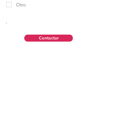
Otro
Contactar
Aviso Legal
Política de Privacidad
Contáctanos
Política de Cookies