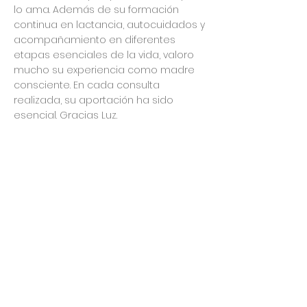
lo ama. Además de su formación
continua en lactancia, autocuidados y
acompañamiento en diferentes
etapas esenciales de la vida, valoro
mucho su experiencia como madre
consciente. En cada consulta
realizada, su aportación ha sido
esencial. Gracias Luz.
la calificación promedio es 5 de 5
Patrícia
Un soporte indispensable
Para mi, madre primeriza y sin familia
cerca, Luz me ayudó muchísimo en
ganar seguridad y mantener mi
lactancia tras una mala experiencia a
la salida del hospital…
Pero su ayuda no se queda ahí está