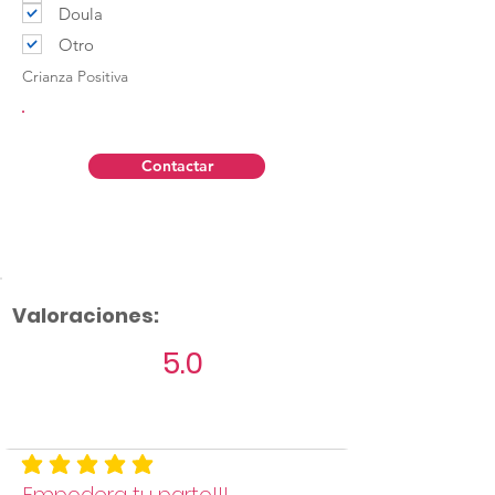
Doula
Otro
Crianza Positiva
Contactar
Valoraciones:
5.0
Aún no hay calificaciones
la calificación promedio es 5 de 5