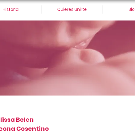
Historia
Quieres unirte
Bl
lissa Belen
cona Cosentino