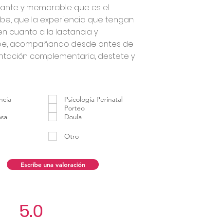
ante y memorable que es el
be, que la experiencia que tengan
en cuanto a la lactancia y
ebe, acompañando desde antes de
entación complementaria, destete y
ncia
Psicología Perinatal
Porteo
osa
Doula
Otro
Escribe una valoración
5.0