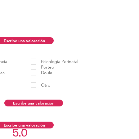
Escribe una valoración
ncia
Psicología Perinatal
Porteo
osa
Doula
Otro
Escribe una valoración
Escribe una valoración
5.0
Aún no hay calificacio