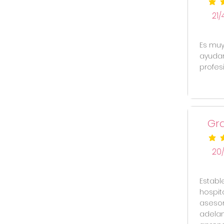
la cal
21/
Es muy
ayudar
profesi
Gra
la cal
20
Establ
hospit
asesor
adelan