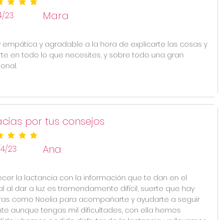
ificación promedio es 5 de 5
Mara
4/23
 empática y agradable a la hora de explicarte las cosas y
te en todo lo que necesites, y sobre todo una gran
onal.
cias por tus consejos
ificación promedio es 5 de 5
Ana
/4/23
ecer la lactancia con la información que te dan en el
al al dar a luz es tremendamente difícil, suerte que hay
as como Noelia para acompañarte y ayudarte a seguir
te aunque tengas mil dificultades, con ella hemos