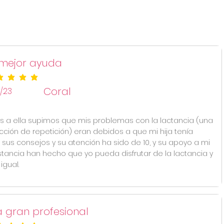
 mejor ayuda
ificación promedio es 5 de 5
Coral
/23
s a ella supimos que mis problemas con la lactancia (una
cción de repetición) eran debidos a que mi hija tenía
o, sus consejos y su atención ha sido de 10, y su apoyo a mi
stancia han hecho que yo pueda disfrutar de la lactancia y
 igual.
 gran profesional