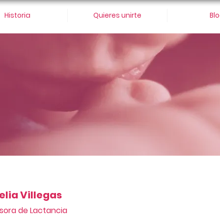
Historia
Quieres unirte
Bl
elia Villegas
sora de Lactancia