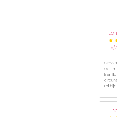
La
la cal
5/7
Gracia
obstru
frenill
circun
mi hija
Una