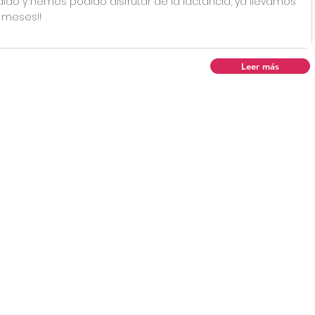
ido y hemos podido disfrutar de la lactancia, ya llevamos
4 meses!!
Leer más