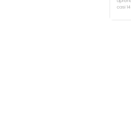
aprend
casi 1