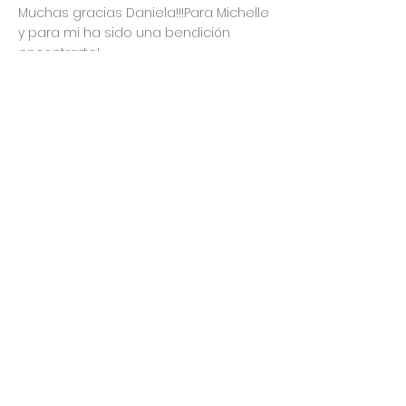
Muchas gracias Daniela!!!Para Michelle
y para mi ha sido una bendición
encontrarte!
Los cursos que he tomado han sido
excelentes:el de lactancia antes del
gran día y el de extracción!Explicas
muy claro y siempre resolviendo
todas las dudas. Lo que AMO de ti es
la forma amorosa y siempre
dispuesta de ayudarme!Siempre
estas para mi, bueno, para nosotras.
Estoy convencida de que gracias a ti
logre establecer mi lactancia
materna de forma exitosa! Ya estoy
cumpliendo mis primeros 3m y vamos
x más!
Leer más