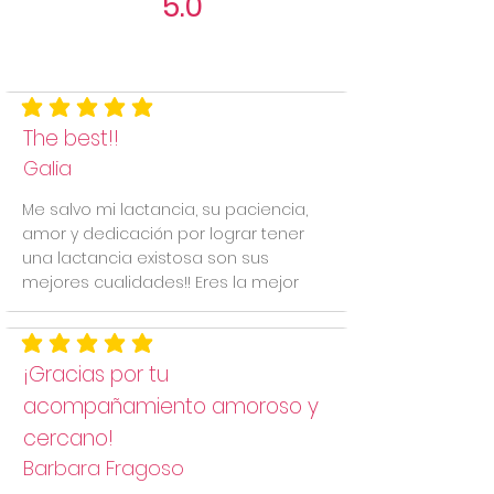
5.0
Aún no hay calificaciones
la calificación promedio es 5 de 5
The best!!
Galia
Me salvo mi lactancia, su paciencia,
amor y dedicación por lograr tener
una lactancia existosa son sus
mejores cualidades!! Eres la mejor
la calificación promedio es 5 de 5
¡Gracias por tu
acompañamiento amoroso y
cercano!
Barbara Fragoso