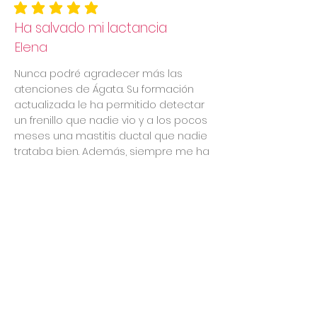
la calificación promedio es 5 de 5
Ha salvado mi lactancia
Elena
Nunca podré agradecer más las
atenciones de Ágata. Su formación
actualizada le ha permitido detectar
un frenillo que nadie vio y a los pocos
meses una mastitis ductal que nadie
trataba bien. Además, siempre me ha
derivado al sitio o profesional
correcto para tratar cualquiera de los
problemas que se me han
presentado. Respetuosa 100%, me he
sentido tremendamente apoyada en
conseguir la lactancia que "YO
DESEABA", no la impuesta por nadie, ni
"la que se supone debe ser".
Simplemente la mía.