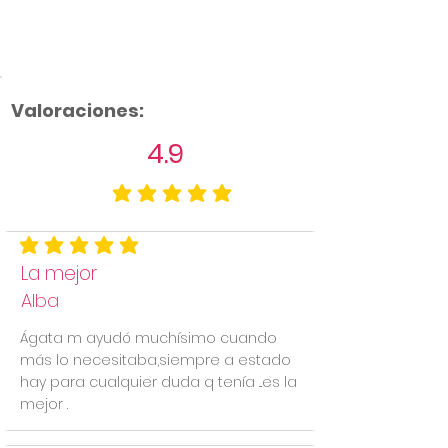
Valoraciones:
4.9
la calificación promedio es 4.9 de 5
la calificación promedio es 5 de 5
La mejor
Alba
Ágata m ayudó muchísimo cuando
más lo necesitaba,siempre a estado
hay para cualquier duda q tenía ...es la
mejor .