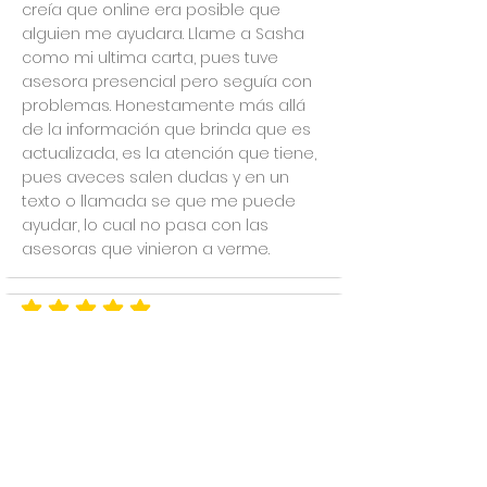
creía que online era posible que
alguien me ayudara. Llame a Sasha
como mi ultima carta, pues tuve
asesora presencial pero seguía con
problemas. Honestamente más allá
de la información que brinda que es
actualizada, es la atención que tiene,
pues aveces salen dudas y en un
texto o llamada se que me puede
ayudar, lo cual no pasa con las
asesoras que vinieron a verme.
la calificación promedio es 5 de 5
Great Advice
Lara Family
Great advice in this complicated
moments ... Sasha is a terrific
profesional, always there for us and
our baby ... Big recommendation and