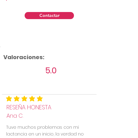
Contactar
Valoraciones:
5.0
Aún no hay calificaciones
la calificación promedio es 5 de 5
RESEÑA HONESTA
Ana C.
Tuve muchos problemas con mi
lactancia en un inicio, la verdad no