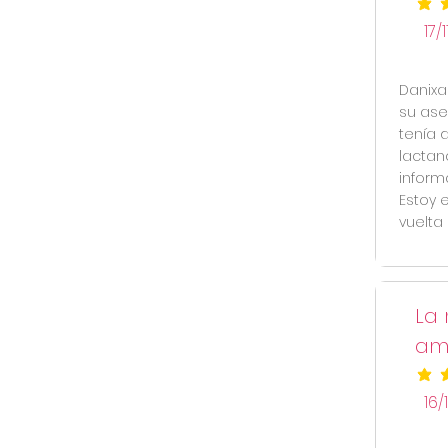
la cal
17/
Danixa
su ase
tenía 
lactan
inform
Estoy 
vuelta 
La 
am
la cal
16/