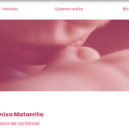
Historia
Quieres unirte
Bl
nixa Matarrita
sora de Lactancia