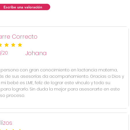
Escribe una valoración
rre Correcto
ificación promedio es 5 de 5
Johana
11/20
 persona con gran conocimiento en lactancia materna,
 de sus asesorías da acompañamiento. Gracias a Dios y
mi bebé es LME, feliz de lograr este vínculo y todo su
para lograrlo. Sin duda la mejor para asesorarte en este
so proceso.
lizos