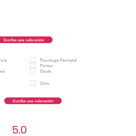
Escribe una valoración
ncia
Psicología Perinatal
Porteo
osa
Doula
Otro
Escribe una valoración
5.0
Aún no hay calificacio