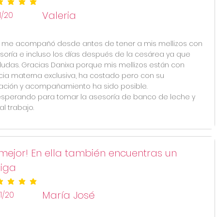
ificación promedio es 5 de 5
Valeria
11/20
 me acompañó desde antes de tener a mis mellizos con
soría e incluso los días después de la cesárea ya que
dudas. Gracias Danixa porque mis mellizos están con
cia materna exclusiva, ha costado pero con su
ación y acompañamiento ha sido posible.
esperando para tomar la asesoría de banco de leche y
al trabajo.
mejor! En ella también encuentras un
iga
ificación promedio es 5 de 5
María José
11/20