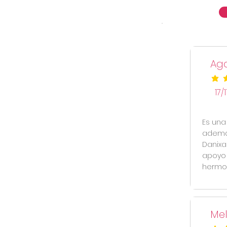
Aga
la cal
17/
Es una
además
Danixa 
apoyo 
hermo
Mel