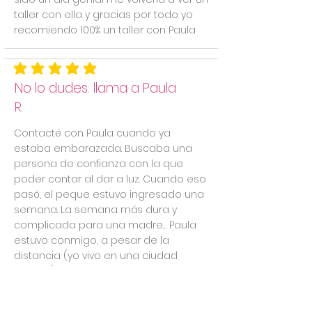
taller con ella y gracias por todo yo
recomiendo 100% un taller con Paula
la calificación promedio es 5 de 5
No lo dudes: llama a Paula
R.
Contacté con Paula cuando ya
estaba embarazada. Buscaba una
persona de confianza con la que
poder contar al dar a luz. Cuando eso
pasó, el peque estuvo ingresado una
semana. La semana más dura y
complicada para una madre… Paula
estuvo conmigo, a pesar de la
distancia (yo vivo en una ciudad
distinta). Me acompañó durante esos
días dándome apoyo emocional y
acompañándome en el difícil mundo