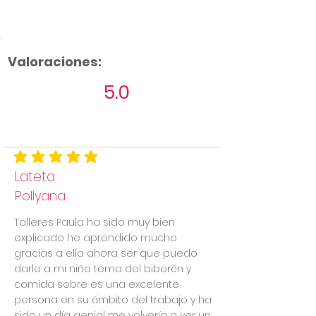
Valoraciones:
5.0
Aún no hay calificaciones
la calificación promedio es 5 de 5
Lateta
Pollyana
Talleres Paula ha sido muy bien
explicado he aprendido mucho
gracias a ella ahora ser que puedo
darle a mi niña tema del biberón y
comida sobre es una excelente
persona en su ámbito del trabajo y ha
sido un día genial me volvería a ver un