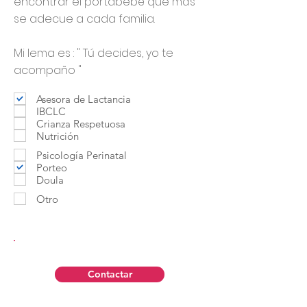
encontrar el portabebé que más
se adecue a cada familia.
Mi lema es : " Tú decides, yo te
acompaño "
Asesora de Lactancia
IBCLC
Crianza Respetuosa
Nutrición
Psicología Perinatal
Porteo
Doula
Otro
Contactar