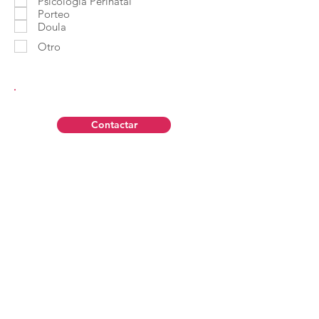
Psicología Perinatal
Porteo
Doula
Otro
Contactar
Aviso Legal
Política de Privacidad
Contáctanos