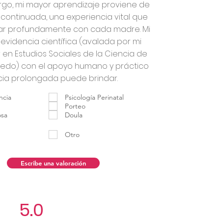
rgo, mi mayor aprendizaje proviene de
 continuada, una experiencia vital que
ar profundamente con cada madre. Mi
videncia científica (avalada por mi
en Estudios Sociales de la Ciencia de
viedo) con el apoyo humano y práctico
cia prolongada puede brindar.
ncia
Psicología Perinatal
Porteo
osa
Doula
Otro
Escribe una valoración
5.0
Aún no hay calificacio