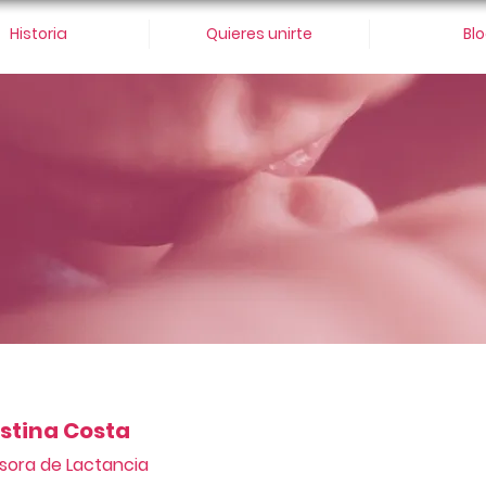
Historia
Quieres unirte
Bl
istina Costa
sora de Lactancia