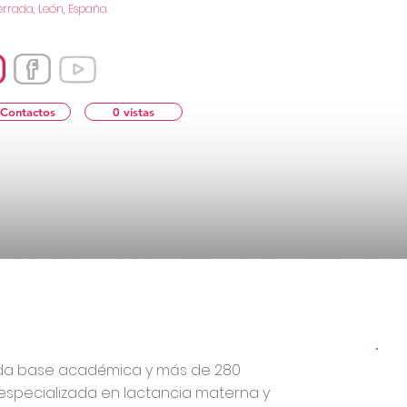
errada, León, España
 Contactos
0 vistas
ida base académica y más de 280
especializada en lactancia materna y