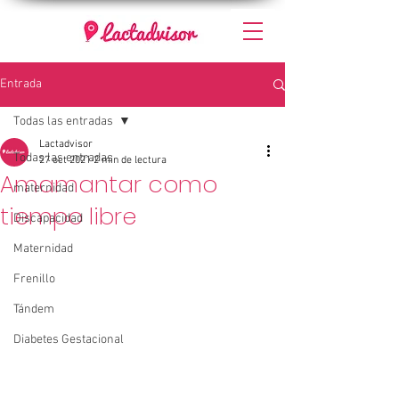
Entrada
Todas las entradas
Lactadvisor
Todas las entradas
27 oct 2021
2 min de lectura
Amamantar como
maternidad
tiempo libre
Discapacidad
Maternidad
Frenillo
Tándem
Diabetes Gestacional