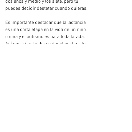
dos años y medio y los siete, pero tú 
puedes decidir destetar cuando quieras.
Es importante destacar que la lactancia 
es una corta etapa en la vida de un niño 
o niña y el autismo es para toda la vida. 
Así que, si es tu deseo dar el pecho a tu 
hijo, hazlo sin pensar que causas algún 
perjuicio a tu hijo. Disfruta de tu 
lactancia y haz oídos sordos a todas las 
críticas.
Si quieres destetar, que sea porque tú lo 
deseas y cuando tú sientas que es el 
momento adecuado.
Autismo y lactancia son compatibles, la 
decisión de destetar es de la madre y de 
nadie más.
Lema del 
Blog Lactando en Diverso
.