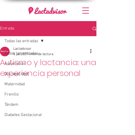
Entrada
Todas las entradas
Lactadvisor
Todas las entradas
5 jul 2021
4 min de lectura
Autismo y lactancia: una
maternidad
experiencia personal
Discapacidad
Maternidad
Frenillo
Tándem
Diabetes Gestacional