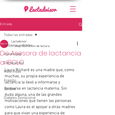
Entrada
Todas las entradas
Lactadvisor
Todas las entradas
11 may 2021
3 min de lectura
De Asesora de lactancia
maternidad
a IBCLC
Discapacidad
Laura Richard es una madre que, como 
Maternidad
muchas, su propia experiencia de 
Frenillo
lactancia la llevó a informarse y 
formarse en lactancia materna. Sin 
Tándem
duda alguna, una de las grandes 
Diabetes Gestacional
motivaciones que tienen las personas 
como Laura es el apoyar a otras madres 
para que vivan una experiencia de 