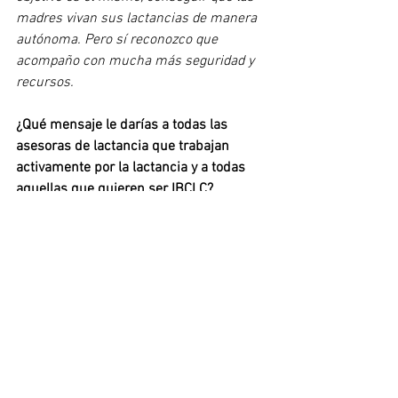
madres vivan sus lactancias de manera 
autónoma. Pero sí reconozco que 
acompaño con mucha más seguridad y 
recursos.
¿Qué mensaje le darías a todas las 
asesoras de lactancia que trabajan 
activamente por la lactancia y a todas 
aquellas que quieren ser IBCLC?
Laura:
Ser IBCLC es un paso más, es ir 
más allá en la profesionalización 
relacionada con la lactancia materna, y 
si tienen la oportunidad de conseguirlo 
las animo a ello, merece la pena. Se 
necesita gente que visibilice y dé 
presencia a la lactancia con evidencia 
científica, y las IBCLC tienen un gran 