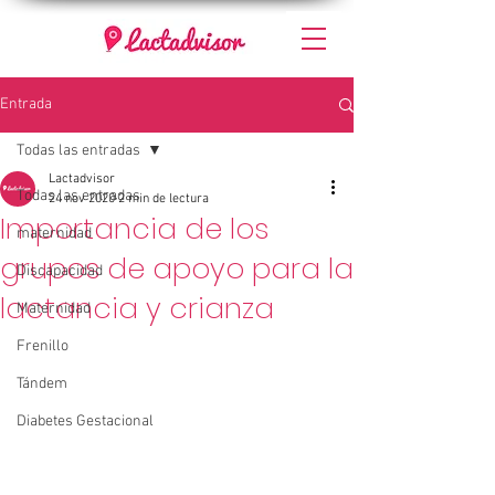
Entrada
Todas las entradas
Lactadvisor
Todas las entradas
24 nov 2020
2 min de lectura
Importancia de los
maternidad
grupos de apoyo para la
Discapacidad
lactancia y crianza
Maternidad
Frenillo
Tándem
Diabetes Gestacional