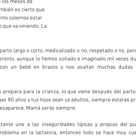
 los meses de 
bién es cierto que 
nto solemos estar 
o que va viniendo. La 
rto largo o corto, medicalizado o no, respetado o no, pero a
 pronto, aunque lo hemos soñado e imaginado mil veces du
 con un bebé en brazos y nos asaltan muchas dudas y
prepara para la crianza, lo que viene después del parto,
ngas 80 años y tus hijos sean ya adultos, siempre estarás p
 desaparece. Mamá serás siempre.
ante une a las inseguridades típicas y propias del pue
oblema en la lactancia, entonces todo se hace muy cues