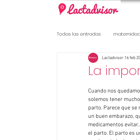
Todas las entradas
maternida
Lactadvisor
16 feb 2
Diabetes Gestacional
La impo
Cuando nos quedamo
solemos tener mucho
parto. Parece que se 
un buen embarazo, qu
medicamentos evitar…,
el parto. El parto es