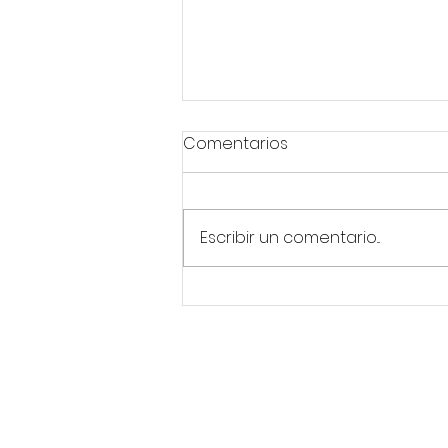
Comentarios
Escribir un comentario...
La soledad en la lactancia
Aviso Legal
Política de Privac
Todos los derechos reservados