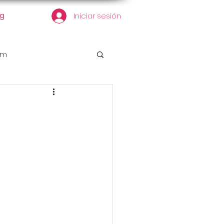
og
Iniciar sesión
em