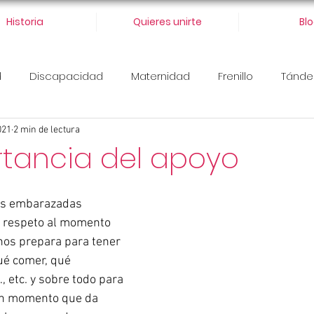
Historia
Quieres unirte
Bl
d
Discapacidad
Maternidad
Frenillo
Tánd
021
2 min de lectura
rtancia del apoyo
s embarazadas 
 respeto al momento 
nos prepara para tener 
é comer, qué 
 etc. y sobre todo para 
 un momento que da 