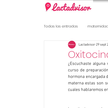
Todas las entradas
maternida
Lactadvisor
29 sept 
Diabetes Gestacional
Oxitoci
¿Escuchaste alguna v
curso de preparación
hormona encargada de 
materna estas son s
cuales hablaremos en 