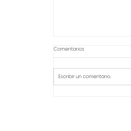
Comentarios
Escribir un comentario...
La soledad en la lactancia
Aviso Legal
Política de Privac