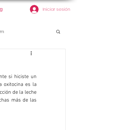
og
Iniciar sesión
em
e si hiciste un 
oxitocina es la 
ción de la leche 
chas más de las 