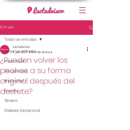
Entrada
Todas las entradas
Lactadvisor
Todas las entradas
9 jun 2021
2 min de lectura
¿Pueden volver los
maternidad
pechos a su forma
Discapacidad
original después del
Maternidad
destete?
Frenillo
Tándem
Diabetes Gestacional