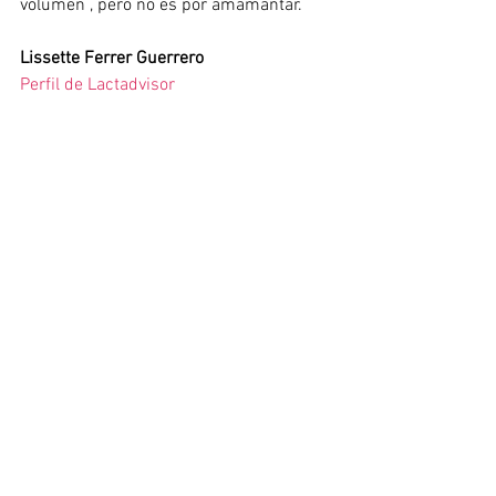
volumen , pero no es por amamantar. 
Lissette Ferrer Guerrero
Perfil de Lactadvisor
Instagram
Facebook
Ver todo
Entradas recientes